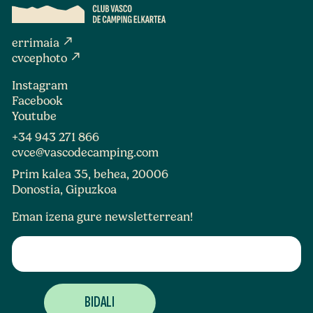
north_east
errimaia
north_east
cvcephoto
Instagram
Facebook
Youtube
+34 943 271 866
cvce@vascodecamping.com
Prim kalea 35, behea, 20006
Donostia, Gipuzkoa
Eman izena gure newsletterrean!