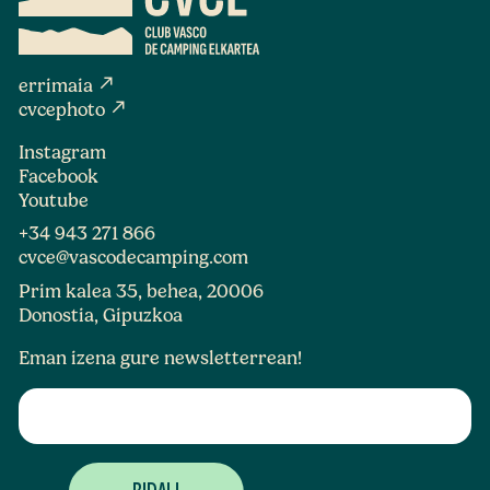
north_east
errimaia
north_east
cvcephoto
Instagram
Facebook
Youtube
+34 943 271 866
cvce@vascodecamping.com
Prim kalea 35, behea, 20006
Donostia, Gipuzkoa
Eman izena gure newsletterrean!