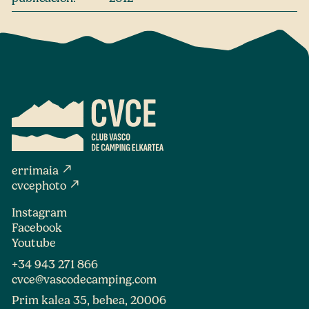
north_east
errimaia
north_east
cvcephoto
Instagram
Facebook
Youtube
+34 943 271 866
cvce@vascodecamping.com
Prim kalea 35, behea, 20006