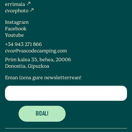
north_east
errimaia
north_east
cvcephoto
Instagram
Facebook
Youtube
+34 943 271 866
cvce@vascodecamping.com
Prim kalea 35, behea, 20006
Donostia, Gipuzkoa
Eman izena gure newsletterrean!