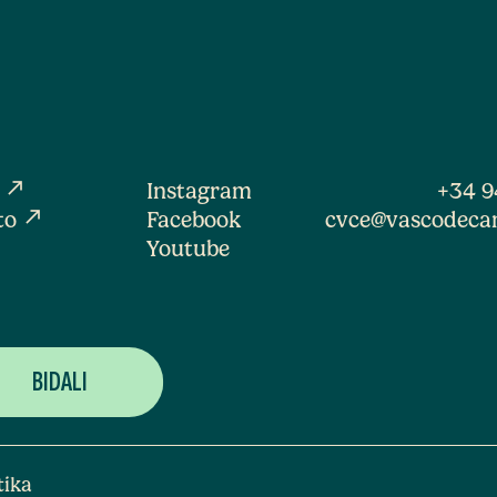
north_east
a
Instagram
+34 9
north_east
to
Facebook
cvce@vascodeca
Youtube
tika