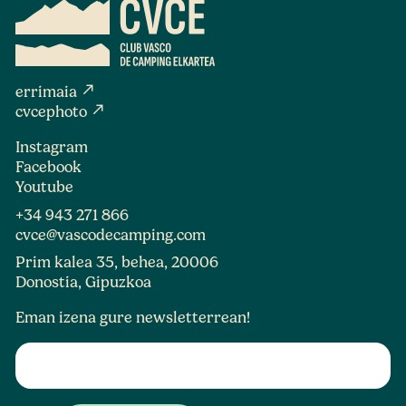
north_east
errimaia
north_east
cvcephoto
Instagram
Facebook
Youtube
+34 943 271 866
cvce@vascodecamping.com
Prim kalea 35, behea, 20006
Donostia, Gipuzkoa
Eman izena gure newsletterrean!