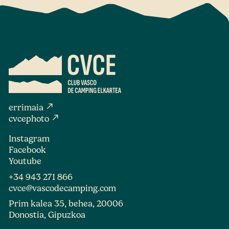
north_east
errimaia
north_east
cvcephoto
Instagram
Facebook
Youtube
+34 943 271 866
cvce@vascodecamping.com
Prim kalea 35, behea, 20006
Donostia, Gipuzkoa