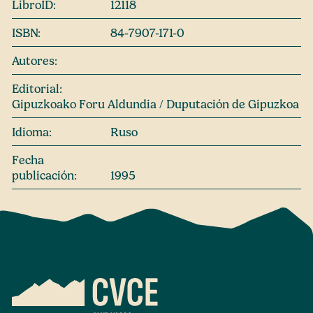
LibroID:
12118
ISBN:
84-7907-171-0
Autores:
Editorial:
Gipuzkoako Foru Aldundia / Duputación de Gipuzkoa
Idioma:
Ruso
Fecha
publicación:
1995