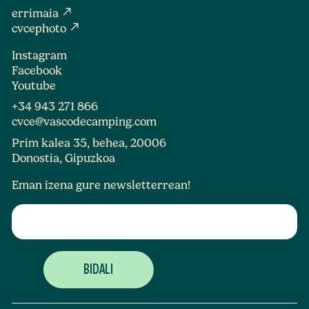
north_east
errimaia
north_east
cvcephoto
Instagram
Facebook
Youtube
+34 943 271 866
cvce@vascodecamping.com
Prim kalea 35, behea, 20006
Donostia, Gipuzkoa
Eman izena gure newsletterrean!