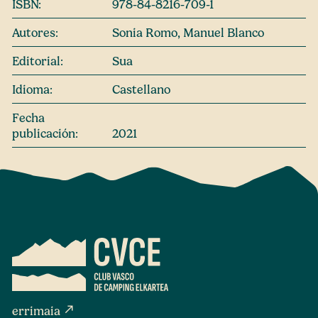
ISBN:
978-84-8216-709-1
Autores:
Sonia Romo, Manuel Blanco
Editorial:
Sua
Idioma:
Castellano
Fecha
publicación:
2021
north_east
errimaia