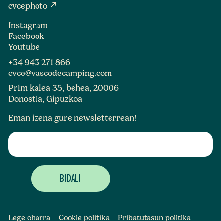
north_east
cvcephoto
Instagram
Facebook
Youtube
+34 943 271 866
cvce@vascodecamping.com
Prim kalea 35, behea, 20006
Donostia, Gipuzkoa
Eman izena gure newsletterrean!
Lege oharra
Cookie politika
Pribatutasun politika