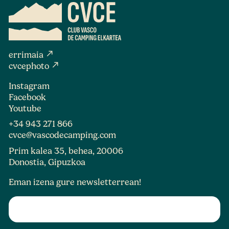
north_east
errimaia
north_east
cvcephoto
Instagram
Facebook
Youtube
+34 943 271 866
cvce@vascodecamping.com
Prim kalea 35, behea, 20006
Donostia, Gipuzkoa
Eman izena gure newsletterrean!