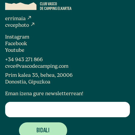
north_east
errimaia
north_east
cvcephoto
Instagram
Facebook
Youtube
+34 943 271 866
cvce@vascodecamping.com
Prim kalea 35, behea, 20006
Donostia, Gipuzkoa
Eman izena gure newsletterrean!