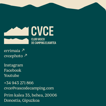
north_east
errimaia
north_east
cvcephoto
Instagram
Facebook
Youtube
+34 943 271 866
cvce@vascodecamping.com
Prim kalea 35, behea, 20006
Donostia, Gipuzkoa