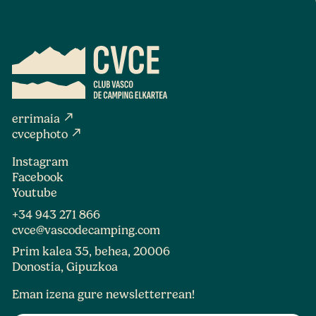
north_east
errimaia
north_east
cvcephoto
Instagram
Facebook
Youtube
+34 943 271 866
cvce@vascodecamping.com
Prim kalea 35, behea, 20006
Donostia, Gipuzkoa
Eman izena gure newsletterrean!