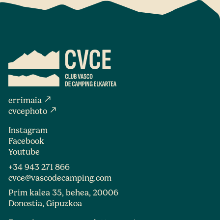
north_east
errimaia
north_east
cvcephoto
Instagram
Facebook
Youtube
+34 943 271 866
cvce@vascodecamping.com
Prim kalea 35, behea, 20006
Donostia, Gipuzkoa