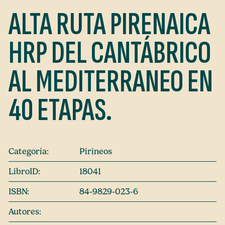
ALTA RUTA PIRENAICA
HRP DEL CANTÁBRICO
AL MEDITERRANEO EN
40 ETAPAS.
Categoría:
Pirineos
LibroID:
18041
ISBN:
84-9829-023-6
Autores: