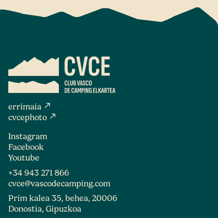
north_east
errimaia
north_east
cvcephoto
Instagram
Facebook
Youtube
+34 943 271 866
cvce@vascodecamping.com
Prim kalea 35, behea, 20006
Donostia, Gipuzkoa