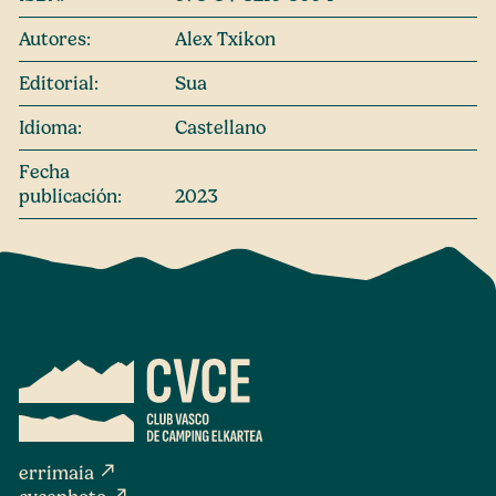
Autores:
Alex Txikon
Editorial:
Sua
Idioma:
Castellano
Fecha
publicación:
2023
north_east
errimaia
north_east