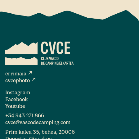
north_east
errimaia
north_east
cvcephoto
Instagram
Facebook
Youtube
+34 943 271 866
cvce@vascodecamping.com
Prim kalea 35, behea, 20006
Donostia, Gipuzkoa