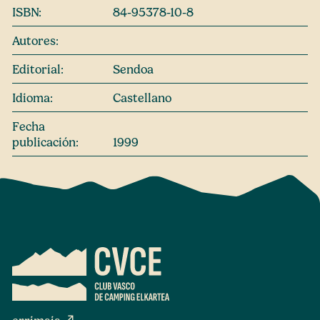
ISBN:
84-95378-10-8
Autores:
Editorial:
Sendoa
Idioma:
Castellano
Fecha
publicación:
1999
north_east