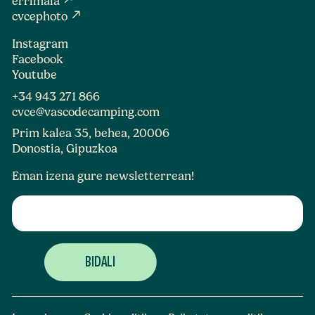
errimaia
north_east
cvcephoto
Instagram
Facebook
Youtube
+34 943 271 866
cvce@vascodecamping.com
Prim kalea 35, behea, 20006
Donostia, Gipuzkoa
Eman izena gure newsletterrean!