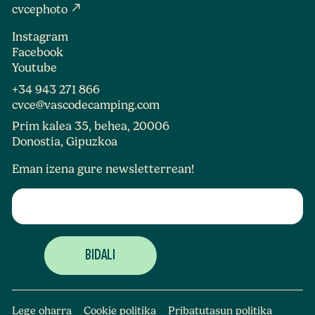
north_east
cvcephoto
Instagram
Facebook
Youtube
+34 943 271 866
cvce@vascodecamping.com
Prim kalea 35, behea, 20006
Donostia, Gipuzkoa
Eman izena gure newsletterrean!
Lege oharra
Cookie politika
Pribatutasun politika