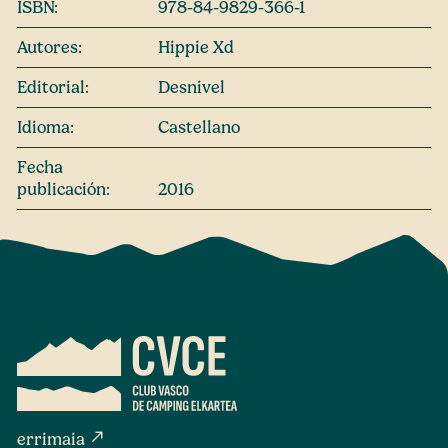
ISBN:
978-84-9829-366-1
Autores:
Hippie Xd
Editorial:
Desnivel
Idioma:
Castellano
Fecha
publicación:
2016
north_east
errimaia