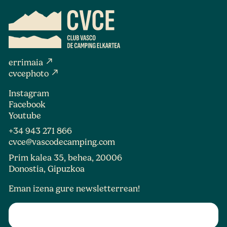
north_east
errimaia
north_east
cvcephoto
Instagram
Facebook
Youtube
+34 943 271 866
cvce@vascodecamping.com
Prim kalea 35, behea, 20006
Donostia, Gipuzkoa
Eman izena gure newsletterrean!