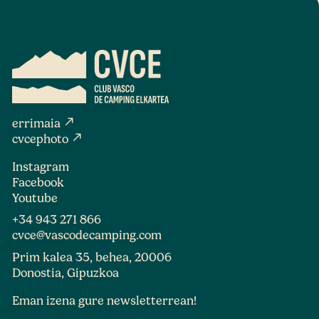
north_east
errimaia
north_east
cvcephoto
Instagram
Facebook
Youtube
+34 943 271 866
cvce@vascodecamping.com
Prim kalea 35, behea, 20006
Donostia, Gipuzkoa
Eman izena gure newsletterrean!