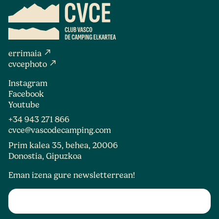
north_east
errimaia
north_east
cvcephoto
Instagram
Facebook
Youtube
+34 943 271 866
cvce@vascodecamping.com
Prim kalea 35, behea, 20006
Donostia, Gipuzkoa
Eman izena gure newsletterrean!