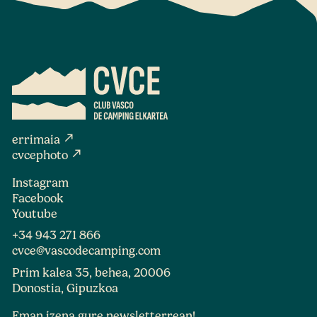
north_east
errimaia
north_east
cvcephoto
Instagram
Facebook
Youtube
+34 943 271 866
cvce@vascodecamping.com
Prim kalea 35, behea, 20006
Donostia, Gipuzkoa
Eman izena gure newsletterrean!