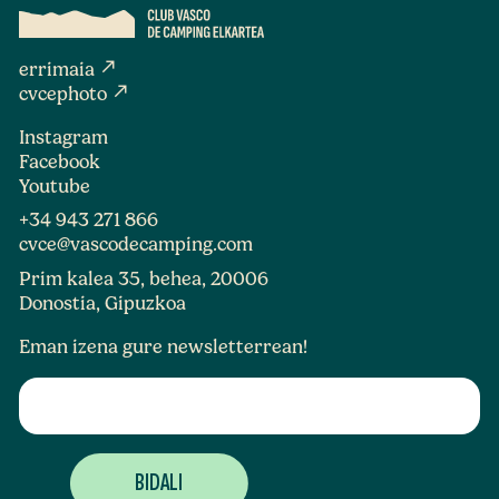
north_east
errimaia
north_east
cvcephoto
Instagram
Facebook
Youtube
+34 943 271 866
cvce@vascodecamping.com
Prim kalea 35, behea, 20006
Donostia, Gipuzkoa
Eman izena gure newsletterrean!